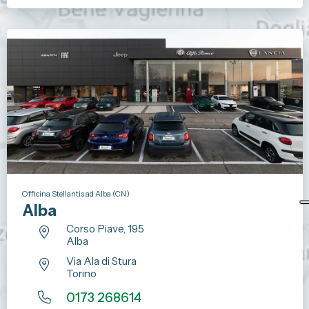
Officina Stellantis ad Alba (CN)
Alba
Corso Piave, 195
Alba
Via Ala di Stura
Torino
0173 268614