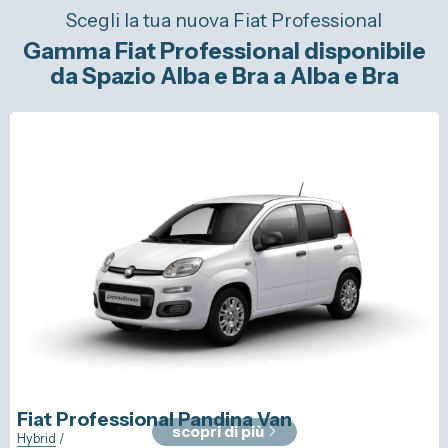
Scegli la tua nuova Fiat Professional
Provvedimento IVASS
Gamma Fiat Professional disponibile
da Spazio Alba e Bra a Alba e Bra
Telefono Vendita Alba
0173 268611
Telefono Vendita Bra
0172 439720
Telefono Officina
0173 268614
Email
info@spaziocar.it
Fiat Professional
Pandina Van
scopri di più
Hybrid
/