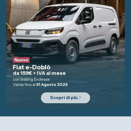
Servizi
Officina
Gommista
Tagliandi
Convenzioni
Promozioni
Nuovo
Fiat e-Doblò
da 159€ + IVA al mese
Informazioni su Spazio
con leasing Evolease
Valida fino al
31 Agosto 2026
Spazio Alba e Bra
Scopri di più
Servizio Clienti
Sedi e Recapiti
Dati Societari
Privacy Policy