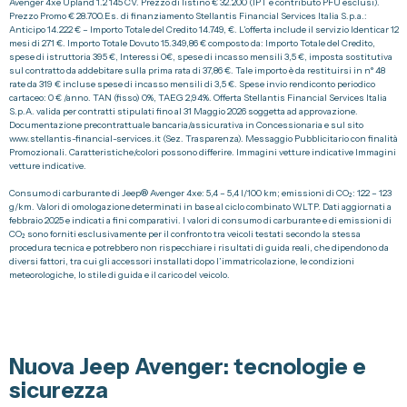
Avenger 4xe Upland 1.2 145 CV. Prezzo di listino € 32.200 (IPT e contributo PFU esclusi).
Prezzo Promo € 28.700.Es. di finanziamento Stellantis Financial Services Italia S.p.a.:
Provvedimento IVASS
Anticipo 14.222 € – Importo Totale del Credito 14.749, €. L’offerta include il servizio Identicar 12
mesi di 271 €. Importo Totale Dovuto 15.349,86 € composto da: Importo Totale del Credito,
spese di istruttoria 395 €, Interessi 0€, spese di incasso mensili 3,5 €, imposta sostitutiva
sul contratto da addebitare sulla prima rata di 37,86 €. Tale importo è da restituirsi in n° 48
rate da 319 € incluse spese di incasso mensili di 3,5 €. Spese invio rendiconto periodico
Telefono Vendita Alba
cartaceo: 0 € /anno. TAN (fisso) 0%, TAEG 2,94%. Offerta Stellantis Financial Services Italia
0173 268611
S.p.A. valida per contratti stipulati fino al 31 Maggio 2026 soggetta ad approvazione.
Documentazione precontrattuale bancaria/assicurativa in Concessionaria e sul sito
www.stellantis-financial-services.it (Sez. Trasparenza). Messaggio Pubblicitario con finalità
Promozionali. Caratteristiche/colori possono differire. Immagini vetture indicative Immagini
Telefono Vendita Bra
0172 439720
vetture indicative.
Consumo di carburante di Jeep® Avenger 4xe: 5,4 – 5,4 l/100 km; emissioni di CO₂: 122 – 123
g/km. Valori di omologazione determinati in base al ciclo combinato WLTP. Dati aggiornati a
Telefono Officina
febbraio 2025 e indicati a fini comparativi. I valori di consumo di carburante e di emissioni di
0173 268614
CO₂ sono forniti esclusivamente per il confronto tra veicoli testati secondo la stessa
procedura tecnica e potrebbero non rispecchiare i risultati di guida reali, che dipendono da
diversi fattori, tra cui gli accessori installati dopo l’immatricolazione, le condizioni
meteorologiche, lo stile di guida e il carico del veicolo.
Email
info@spaziocar.it
Nuova Jeep Avenger: tecnologie e
sicurezza