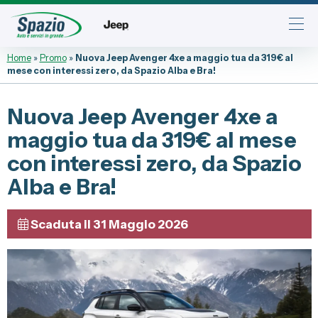
Home
»
Promo
»
Nuova Jeep Avenger 4xe a maggio tua da 319€ al
mese con interessi zero, da Spazio Alba e Bra!
Automobili
Fiat
Nuova Jeep Avenger 4xe a
Abarth
maggio tua da 319€ al mese
Lancia
con interessi zero, da Spazio
Alfa Romeo
Alba e Bra!
Jeep
Scaduta il 31 Maggio 2026
Veicoli Commerciali
Fiat Professional