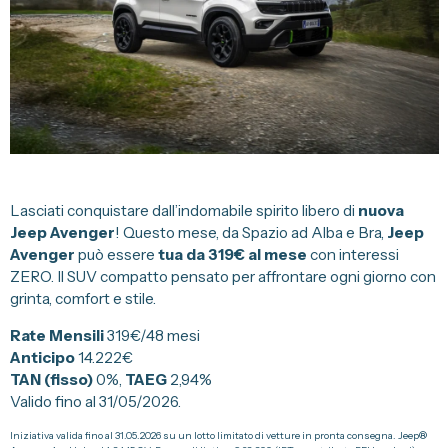
Servizi
Officina
Gommista
Tagliandi
Convenzioni
Promozioni
Lasciati conquistare dall’indomabile spirito libero di
nuova
Jeep Avenger
! Questo mese, da Spazio ad Alba e Bra,
Jeep
Avenger
può essere
tua da 319€ al mese
con interessi
Informazioni su Spazio
ZERO. Il SUV compatto pensato per affrontare ogni giorno con
grinta, comfort e stile.
Spazio Alba e Bra
Rate Mensili
319€/48 mesi
Servizio Clienti
Anticipo
14.222€
Sedi e Recapiti
TAN (fisso)
0%,
TAEG
2,94%
Valido fino al 31/05/2026.
Dati Societari
Iniziativa valida fino al 31.05.2026 su un lotto limitato di vetture in pronta consegna. Jeep®
Privacy Policy