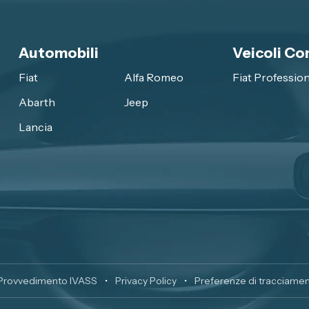
Automobili
Veicoli Co
Fiat
Alfa Romeo
Fiat Profession
Abarth
Jeep
Lancia
Provvedimento IVASS
•
Privacy Policy
•
Preferenze di tracciament