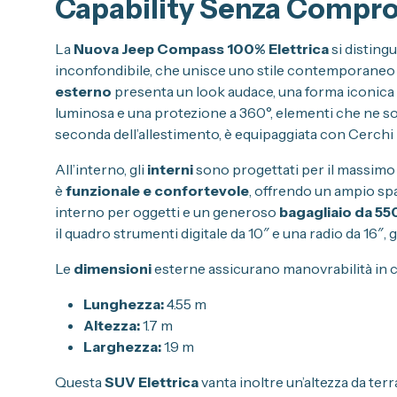
Capability Senza Compr
La
Nuova Jeep Compass 100% Elettrica
si disting
inconfondibile, che unisce uno stile contemporaneo a
esterno
presenta un look audace, una forma iconica e
luminosa e una protezione a 360°, elementi che ne sotto
seconda dell’allestimento, è equipaggiata con Cerchi i
All’interno, gli
interni
sono progettati per il massimo 
è
funzionale e confortevole
, offrendo un ampio spaz
interno per oggetti e un generoso
bagagliaio da 550 
il quadro strumenti digitale da 10″ e una radio da 16″,
Le
dimensioni
esterne assicurano manovrabilità in cit
Lunghezza:
4.55 m
Altezza:
1.7 m
Larghezza:
1.9 m
Questa
SUV Elettrica
vanta inoltre un’altezza da ter