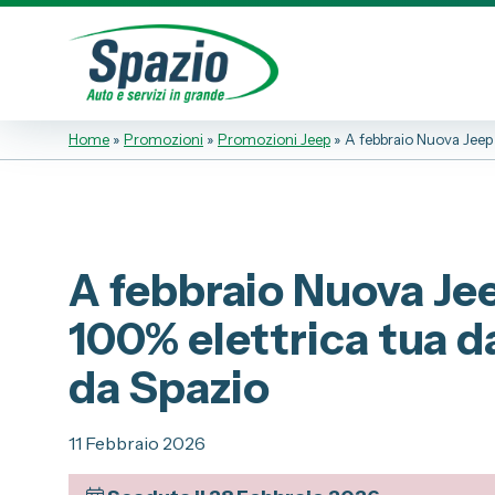
Home
»
Promozioni
»
Promozioni Jeep
»
A febbraio Nuova Jeep
Automobili
Veicoli 
Fiat
Fiat Profe
Abarth
A febbraio Nuova J
Lancia
Servizi
100% elettrica tua d
Alfa Romeo
Officina
Jeep
da Spazio
Gommista
Tagliandi
11 Febbraio 2026
Convenzi
Promozio