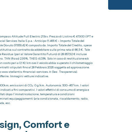
ompass Altitude Full Electric 213cv. Prezzo di Listino € 47.900 (IPT e
l Services Italia S.p.a.: Anticipo 11.465 € – Importo Totale del
otale Dovuto 37.659,42 € composto da: Importo Totale del Credito, spese
titutiva sul contratto da addebitare sulla prima rata di 86,5 €. Tale
le Residua (pari al Valore Garantito Futuro) di 28.857,92 € incluse
no. TAN (fisso) 2,99%, TAEG 4,03%. Solo in caso di restituzione e/o
costo pari a 0,1 €/ km ove il veicolo abbia superato il chilometraggio
ontratti stipulati fino al 28 Febbraio 2026 soggetta ad approvazione.
 www.stellantis-financial-services.it (Sez. Trasparenza).
fferire. Immagini vetture indicative.
100km; emissioni di CO₂: 0 g/km. Autonomia: 500-467 km. I valori
icati a fini comparativi. I valori effettivi di consumo di energia e
tallati dopo l’immatricolazione, temperatura e condizioni
eterminati equipaggiamenti (aria condizionata, riscaldamento, radio,
ada, ecc.
sign, Comfort e