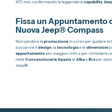
470 mm, confermando la leggendaria
capability Je
Fissa un Appuntamento c
Nuova Jeep® Compass
Non perdere la
promozione
in corso per guidare la 
a scoprire il
design
, la
tecnologia
e le
dimensioni
pe
appuntamento
per maggiori info o per richiedere u
nelle
Concessionarie Spazio
di
Alba
e
Bra
per sbloc
Jeep®.