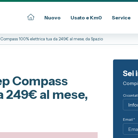
Nuovo
Usato e Km0
Service
 Compass 100% elettrica tua da 249€ al mese, da Spazio
Commerciali
Informazioni su Spazio
ssional
Spazio Alba e Bra
Sei 
Servizio Clienti
eep Compass
Sedi e Recapiti
Compil
a 249€ al mese,
Dati Societari
Ci contatt
Privacy Policy
Provvedimento IVASS
Email *
oni
ni