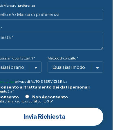
e/o Marca di preferenza
 *
ossiamo contattarti? *
Metodo di contatto *
formativa
privacy di AUTO E SERVIZI S.R.L.:
onsento al trattamento dei dati personali
punto 3.a
*
consento
Non Acconsento
lità di marketing di cui al punto 3.b
*