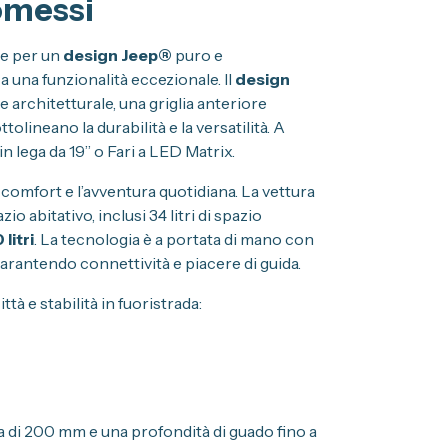
omessi
ue per un
design Jeep®
puro e
 una funzionalità eccezionale. Il
design
 architetturale, una griglia anteriore
lineano la durabilità e la versatilità. A
n lega da 19” o Fari a LED Matrix.
comfort e l’avventura quotidiana. La vettura
io abitativo, inclusi 34 litri di spazio
litri
. La tecnologia è a portata di mano con
 garantendo connettività e piacere di guida.
tà e stabilità in fuoristrada:
ra di 200 mm e una profondità di guado fino a