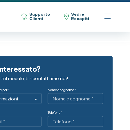
Supporto
Sedi e
Clienti
Recapiti
Telefono Vendita Alba
0173 268611
interessato?
Telefono Vendita Bra
a il modulo, ti ricontattiamo noi!
0172 439720
i per *
Nome e cognome *
Telefono Officina
0173 268614
Telefono *
Email
info@spaziocar.it