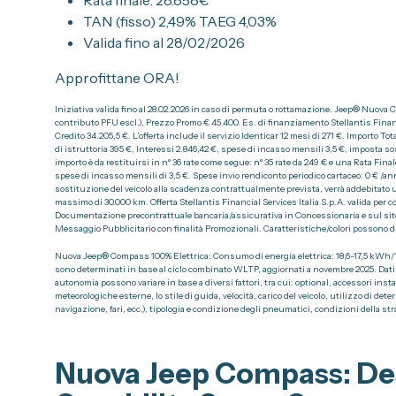
TAN (fisso) 2,49% TAEG 4,03%
Valida fino al 28/02/2026
Approfittane ORA!
Iniziativa valida fino al 28.02.2026 in caso di permuta o rottamazione. Jeep® Nuova C
contributo PFU escl.), Prezzo Promo € 45.400. Es. di finanziamento Stellantis Financia
Credito 34.205,5 €. L’offerta include il servizio Identicar 12 mesi di 271 €. Importo T
di istruttoria 395 €, Interessi 2.846,42 €, spese di incasso mensili 3,5 €, imposta sos
importo è da restituirsi in n° 36 rate come segue: n° 35 rate da 249 € e una Rata Fina
spese di incasso mensili di 3,5 €. Spese invio rendiconto periodico cartaceo: 0 € /an
sostituzione del veicolo alla scadenza contrattualmente prevista, verrà addebitato un 
massimo di 30.000 km. Offerta Stellantis Financial Services Italia S.p.A. valida per c
Documentazione precontrattuale bancaria/assicurativa in Concessionaria e sul sito
Messaggio Pubblicitario con finalità Promozionali. Caratteristiche/colori possono di
Nuova Jeep® Compass 100% Elettrica: Consumo di energia elettrica: 18,6-17,5 kWh/
sono determinati in base al ciclo combinato WLTP, aggiornati a novembre 2025. Dati ind
autonomia possono variare in base a diversi fattori, tra cui: optional, accessori ins
meteorologiche esterne, lo stile di guida, velocità, carico del veicolo, utilizzo di d
navigazione, fari, ecc.), tipologia e condizione degli pneumatici, condizioni della str
Nuova Jeep Compass: De