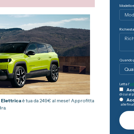
Modello 
Richiesta
Quando p
Letta l'
in
Acc
di cui al 
Ac
Elettrica
è tua da 249€ al mese! Approfitta
alle fina
ra.