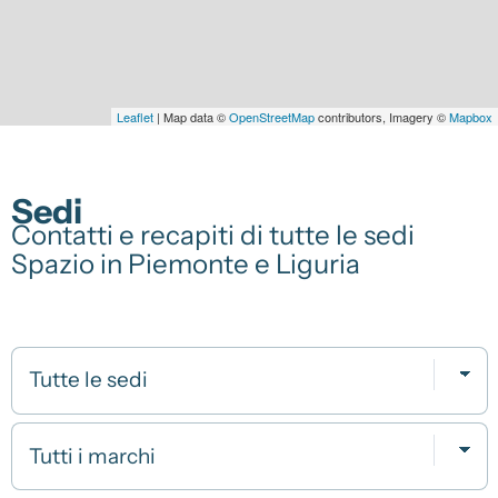
Servizi
Officina
Leaflet
| Map data ©
OpenStreetMap
contributors, Imagery ©
Mapbox
Gommista
Tagliandi
Convenzioni
Sedi
Contatti e recapiti di tutte le sedi
Promozioni
Spazio in Piemonte e Liguria
Informazioni su Spazio
Spazio Alba e Bra
Servizio Clienti
Sedi e Recapiti
Dati Societari