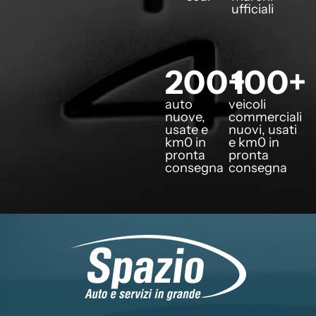
ufficiali
200
+
100
+
auto
veicoli
nuove,
commerciali
usate e
nuovi, usati
km0 in
e km0 in
pronta
pronta
consegna
consegna