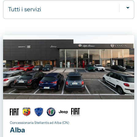
Privacy Policy
Provvedimento IVASS
Telefono Vendita Alba
0173 268611
Telefono Vendita Bra
0172 439720
Telefono Officina
0173 268614
Email
info@spaziocar.it
Concessionaria Stellantis ad Alba (CN)
Alba