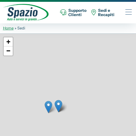
Supporto
Sedi e
Clienti
Recapiti
Home
»
Sedi
Automobili
+
Fiat
−
Abarth
Lancia
Alfa Romeo
Jeep
Veicoli Commerciali
Fiat Professional