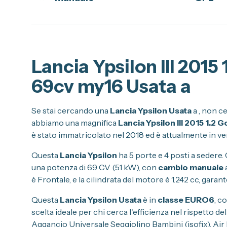
Lancia Ypsilon III 2015
69cv my16 Usata a
Se stai cercando una
Lancia Ypsilon Usata
a
, non c
abbiamo una magnifica
Lancia Ypsilon III 2015 1.2
è stato immatricolato nel 2018 ed è attualmente in v
Questa
Lancia Ypsilon
ha 5 porte e 4 posti a sedere.
una potenza di 69 CV (51 kW), con
cambio manuale
è Frontale, e la cilindrata del motore è 1.242 cc, gara
Questa
Lancia Ypsilon Usata
è in
classe EURO6
, c
scelta ideale per chi cerca l'efficienza nel rispetto del
Aggancio Universale Seggiolino Bambini (isofix), Air