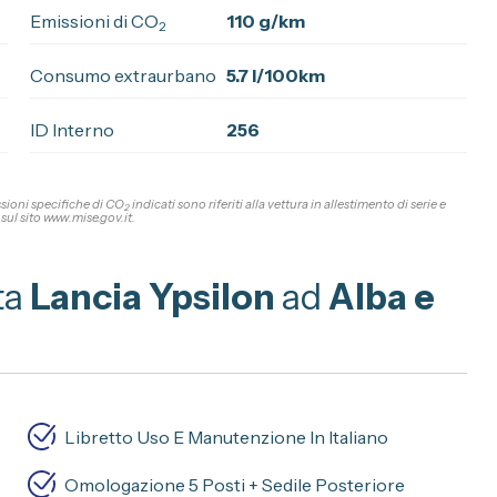
Emissioni di CO
110 g/km
2
Consumo extraurbano
5.7 l/100km
ID Interno
256
ssioni specifiche di CO
indicati sono riferiti alla vettura in allestimento di serie e
2
sul sito www.mise.gov.it.
ta
Lancia Ypsilon
ad
Alba e
Libretto Uso E Manutenzione In Italiano
)
Omologazione 5 Posti + Sedile Posteriore