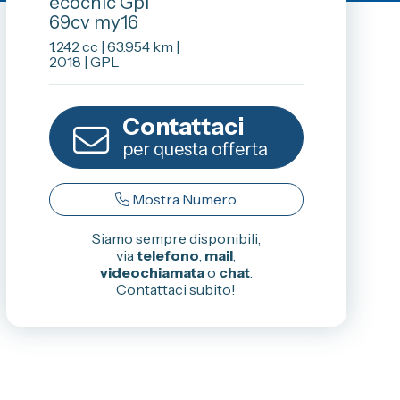
ecochic Gpl
info@spaziocar.it
69cv my16
1.242 cc | 63.954 km |
2018 | GPL
Contattaci
per questa offerta
Mostra Numero
Siamo sempre disponibili,
via
telefono
,
mail
,
videochiamata
o
chat
.
Contattaci subito!