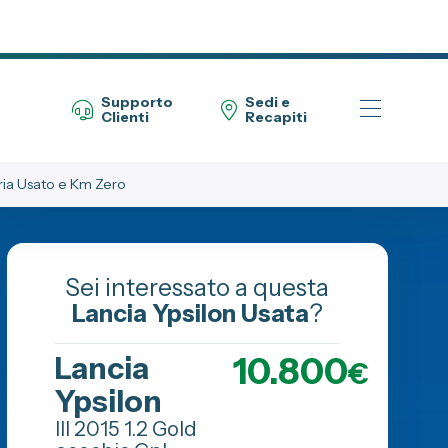
Supporto
Sedi e
Clienti
Recapiti
ia Usato e Km Zero
Telefono Vendita Alba
0173 268611
Sei interessato a questa
Telefono Vendita Bra
Lancia Ypsilon Usata
?
0172 439720
10.800
Lancia
€
Telefono Officina
0173 268614
Ypsilon
III 2015 1.2 Gold
Email