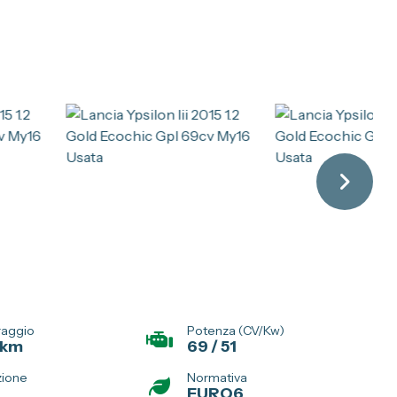
raggio
Potenza (CV/Kw)
 km
69 / 51
zione
Normativa
EURO6