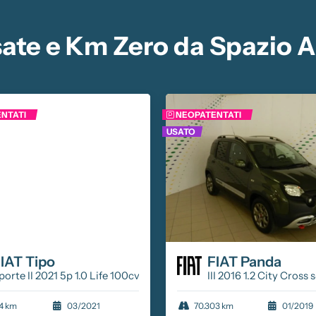
ate e Km Zero da Spazio A
NTATI
NEOPATENTATI
USATO
FIAT
Tipo
FIAT
Panda
porte II 2021 5p 1.0 Life 100cv
III 2016 1.2 City Cros
4 km
03/2021
70.303 km
01/2019