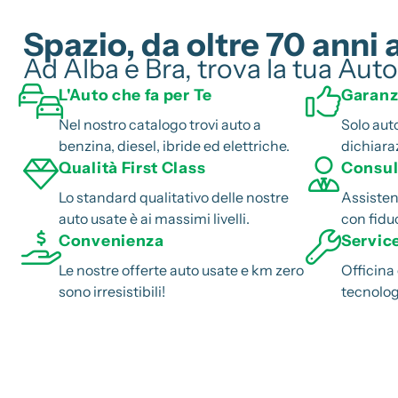
Spazio, da oltre 70 anni 
Ad Alba e Bra, trova la tua Au
L'Auto che fa per Te
Garanzi
Nel nostro catalogo trovi auto a
Solo aut
benzina, diesel, ibride ed elettriche.
dichiara
Qualità First Class
Consul
Lo standard qualitativo delle nostre
Assistent
auto usate è ai massimi livelli.
con fiduc
Convenienza
Servic
Le nostre offerte auto usate e km zero
Officina
sono irresistibili!
tecnolog