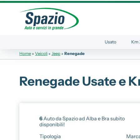
Usato
Km 
Home
»
Veicoli
»
Jeep
»
Renegade
Automobili
Veicoli 
Renegade Usate e Km
Fiat
Fiat Profe
Abarth
Lancia
Servizi
Alfa Romeo
Officina
Jeep
6
Auto da Spazio ad Alba e Bra subito
disponibili!
Gommist
Tagliandi
Tipologia
Marc