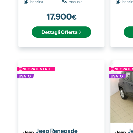
benzina
manuale
benzi
17.900
€
Dettagli
Offerta
NEOPATENTATI
NEOPATEN
USATO
USATO
Jeep
Renegade
J