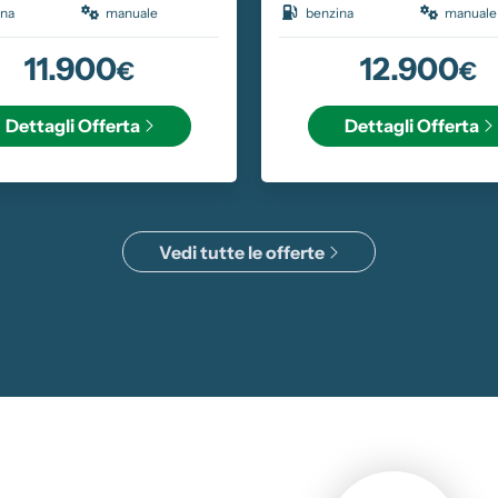
ina
manuale
benzina
manuale
11.900
12.900
€
€
Dettagli
Offerta
Dettagli
Offerta
Vedi tutte le offerte