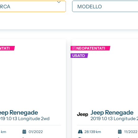
oni
ni
TATI
NEOPATENTATI
USATO
eep
Renegade
Jeep
Renegade
19 1.0 t3 Longitude 2wd
2019 1.0 t3 Longitude
5 km
01/2022
28.139 km
11/2022