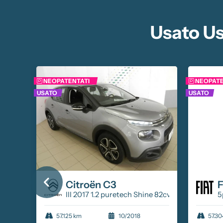
Usato Us
NEOPATENTATI
NEOPATE
USATO
USATO
Citroën
C3
tline econext Gpl 73cv
III 2017 1.2 puretech Shine 82cv
5
57.125 km
10/2018
57.30