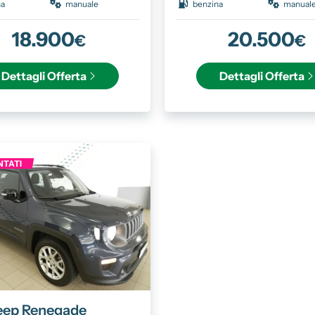
na
manuale
benzina
manual
18.900
20.500
€
€
Dettagli
Offerta
Dettagli
Offerta
TATI
eep
Renegade