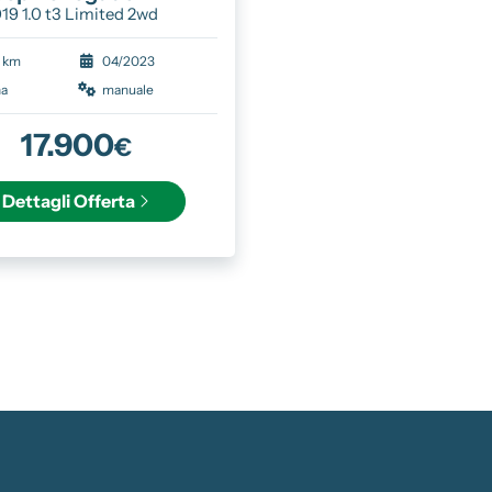
19 1.0 t3 Limited 2wd
5 km
04/2023
na
manuale
17.900
€
Dettagli
Offerta