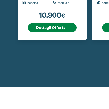
benzina
manuale
benz
10.900
€
Dettagli
Offerta