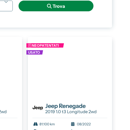
info@spaziocar.it
Trova
NEOPATENTATI
USATO
Jeep
Renegade
 2wd
2019 1.0 t3 Longitude 2wd
81.100 km
08/2022