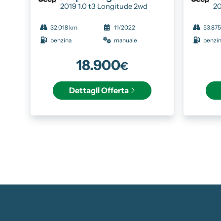
2019 1.0 t3 Longitude 2wd
20
32.018 km
11/2022
53.87
benzina
manuale
benzi
18.900
€
Dettagli
Offerta