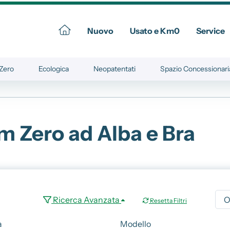
Nuovo
Usato e Km0
Service
Zero
Ecologica
Neopatentati
Spazio Concessionari
Commerciali
Informazioni su Spazio
 Zero ad Alba e Bra
ssional
Spazio Alba e Bra
Servizio Clienti
Sedi e Recapiti
Dati Societari
Privacy Policy
Ricerca Avanzata
Resetta Filtri
a
Provvedimento IVASS
a
Modello