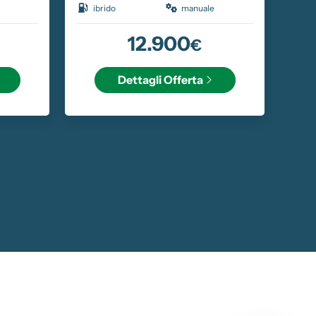
ibrido
manuale
G
12.900
€
Dettagli
Offerta