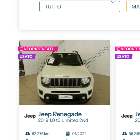
Convenzi
Promozio
NEOPATENTATI
NEOPATEN
USATO
USATO
Jeep
Renegade
J
2019 1.0 t3 Limited 2wd
20
62.276 km
01/2022
59.24